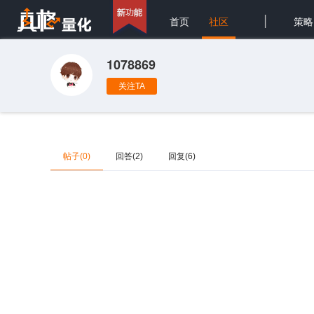
|
首页
社区
策略
1078869
关注TA
帖子(0)
回答(2)
回复(6)