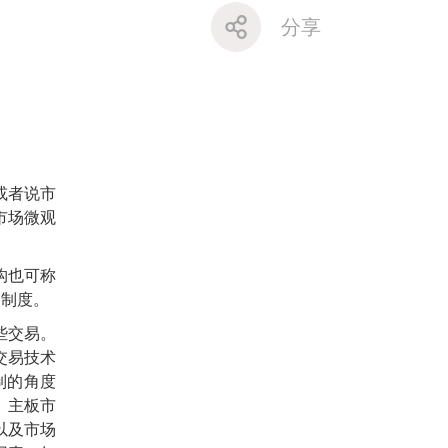
分享
或者说市
市场微观
构也可称
和制度。
些交易。
交易技术
制的角度
、主板市
以及市场