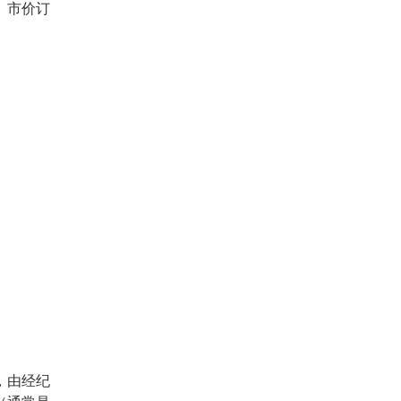
、市价订
，由经纪