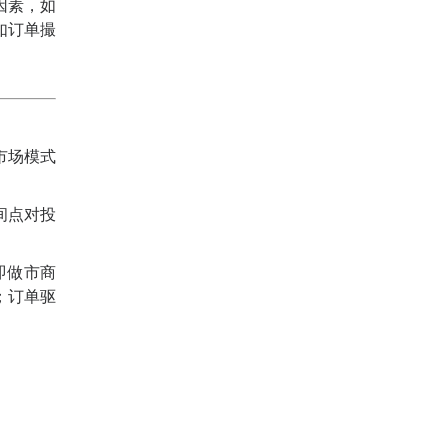
因素，如
如订单撮
市场模式
间点对投
即做市商
；订单驱