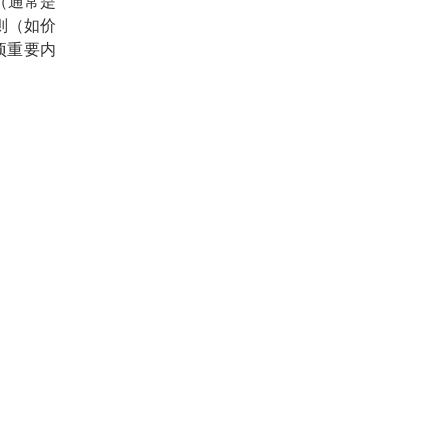
（通常是
则（如价
项重要内